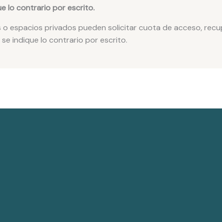
e lo contrario por escrito.
s o espacios privados pueden solicitar cuota de acceso, rec
 se indique lo contrario por escrito.