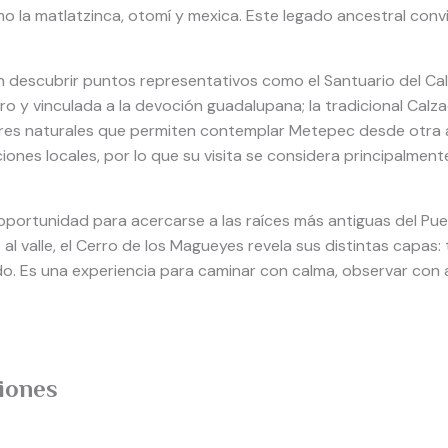
la matlatzinca, otomí y mexica. Este legado ancestral convier
án descubrir puntos representativos como el Santuario del Calv
ro y vinculada a la devoción guadalupana; la tradicional Calza
ores naturales que permiten contemplar Metepec desde otra altu
ones locales, por lo que su visita se considera principalmen
oportunidad para acercarse a las raíces más antiguas del Pu
 al valle, el Cerro de los Magueyes revela sus distintas capas:
do. Es una experiencia para caminar con calma, observar con
iones