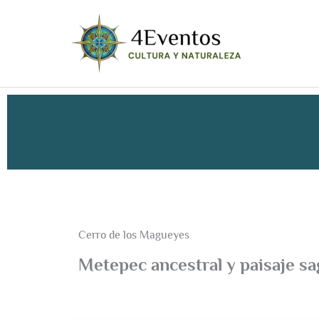
Ir
al
contenido
Cerro de los Magueyes
Metepec ancestral y paisaje s